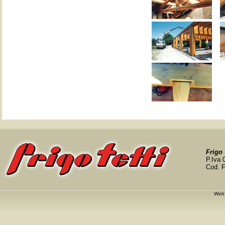
Frigo 
P.Iva
Cod. 
Web 